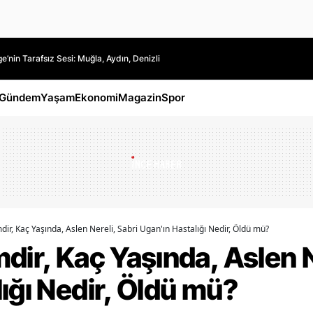
’nin Tarafsız Sesi: Muğla, Aydın, Denizli
Gündem
Yaşam
Ekonomi
Magazin
Spor
ir, Kaç Yaşında, Aslen Nereli, Sabri Ugan'ın Hastalığı Nedir, Öldü mü?
dir, Kaç Yaşında, Aslen N
ığı Nedir, Öldü mü?