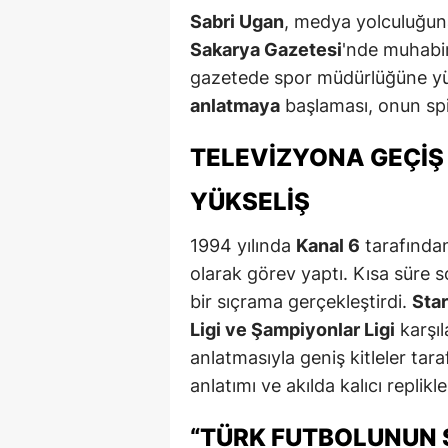
Sabri Ugan
, medya yolculuğuna
Sakarya Gazetesi
'nde muhabir
gazetede spor müdürlüğüne y
anlatmaya
başlaması, onun spi
TELEVIZYONA GEÇIŞ
YÜKSELIŞ
1994 yılında
Kanal 6
tarafından
olarak görev yaptı. Kısa süre 
bir sıçrama gerçekleştirdi.
Sta
Ligi ve Şampiyonlar Ligi
karşıl
anlatmasıyla geniş kitleler tar
anlatımı ve akılda kalıcı replik
“TÜRK FUTBOLUNUN 