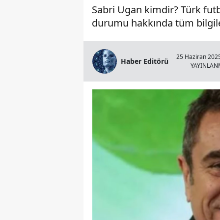
Sabri Ugan kimdir? Türk futb
durumu hakkında tüm bilgile
25 Haziran 2025
Haber Editörü
YAYINLAN
Çivril Gümüşsu'da Feci Çar
Yaralı Var