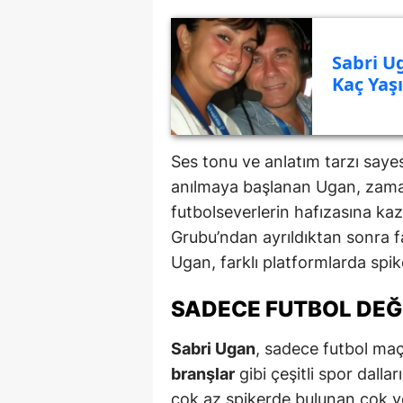
Sabri Ug
Kaç Yaş
Ses tonu ve anlatım tarzı say
anılmaya başlanan Ugan, zaman
futbolseverlerin hafızasına kaz
Grubu’ndan ayrıldıktan sonra f
Ugan, farklı platformlarda spi
SADECE FUTBOL DEĞI
Sabri Ugan
, sadece futbol maçl
branşlar
gibi çeşitli spor dalla
çok az spikerde bulunan çok yö