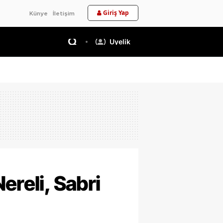
Giriş Yap
Künye
İletişim
Üyelik
ereli, Sabri