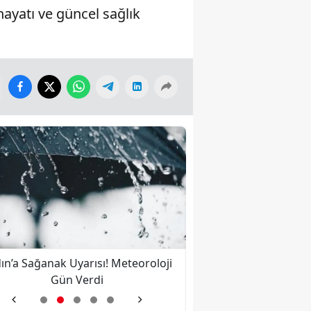
hayatı ve güncel sağlık
ın’a Sağanak Uyarısı! Meteoroloji
Nazilli’ye İkinci Kez 
Gün Verdi
Bulut Kalbine