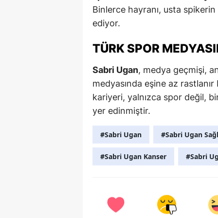
Binlerce hayranı, usta spikerin
ediyor.
TÜRK SPOR MEDYASI
Sabri Ugan
, medya geçmişi, an
medyasında eşine az rastlanır b
kariyeri, yalnızca spor değil, 
yer edinmiştir.
#Sabri Ugan
#Sabri Ugan Sağ
#Sabri Ugan Kanser
#Sabri U