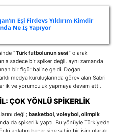
an’ın Eşi Firdevs Yıldırım Kimdir
ında Ne İş Yapıyor
esinde
“Türk futbolunun sesi”
olarak
la sadece bir spiker değil, aynı zamanda
ınan bir figür haline geldi. Doğan
arklı medya kuruluşlarında görev alan Sabri
kerlik ve yorumculuk yapmaya devam etti.
L: ÇOK YÖNLÜ SPIKERLIK
arını değil;
basketbol, voleybol, olimpik
rında da spikerlik yaptı. Bu yönüyle Türkiye’de
nlü anlatım becerisine sahip bir isim olarak