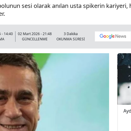
olunun sesi olarak anılan usta spikerin kariyeri, 
r.
 - 14:40
02 Mart 2026 - 21:48
3 Dakika
MA
GÜNCELLENME
OKUNMA SÜRESİ
pışma! 4
Buldan Karayolunda Korkutan Kaza!
Ayd
Yağış Yolu Kayganlaştırdı