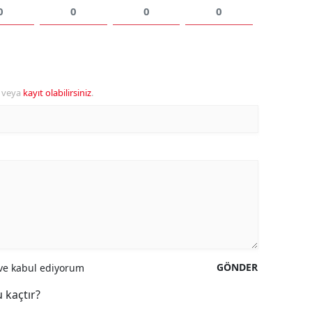
0
0
0
0
veya
kayıt olabilirsiniz
.
GÖNDER
e kabul ediyorum
 kaçtır?