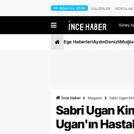
06 Ağustos 2026
GALERİLER
VİDEOLAR
Güney Ege
Ege Haberleri
Aydın
Denizli
Muğla
İnce Haber
Magazin
Sabri Ugan Kimd
Sabri Ugan Kim
Ugan'ın Hastal