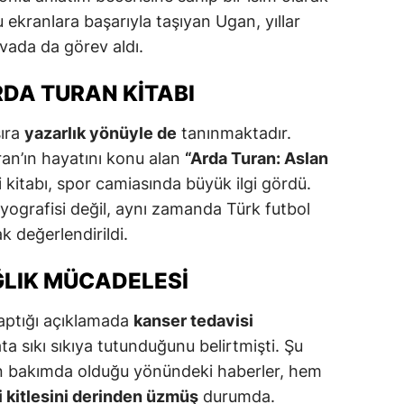
 ekranlara başarıyla taşıyan Ugan, yıllar
uvada da görev aldı.
RDA TURAN KITABI
sıra
yazarlık yönüyle de
tanınmaktadır.
uran’ın hayatını konu alan
“Arda Turan: Aslan
i kitabı, spor camiasında büyük ilgi gördü.
iyografisi değil, aynı zamanda Türk futbol
ak değerlendirildi.
LIK MÜCADELESI
aptığı açıklamada
kanser tedavisi
a sıkı sıkıya tutunduğunu belirtmişti. Şu
ğun bakımda olduğu yönündeki haberler, hem
i kitlesini derinden üzmüş
durumda.