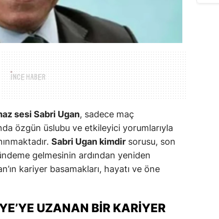
az sesi Sabri Ugan
, sadece maç
nda özgün üslubu ve etkileyici yorumlarıyla
anınmaktadır.
Sabri Ugan kimdir
sorusu, son
gündeme gelmesinin ardından yeniden
an’ın kariyer basamakları, hayatı ve öne
YE’YE UZANAN BIR KARIYER