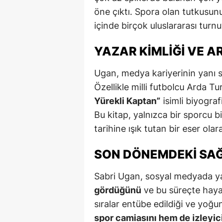
öne çıktı. Spora olan tutkusunu
içinde birçok uluslararası turn
YAZAR KIMLIĞI VE A
Ugan, medya kariyerinin yanı 
Özellikle milli futbolcu Arda T
Yürekli Kaptan”
isimli biyograf
Bu kitap, yalnızca bir sporcu b
tarihine ışık tutan bir eser olar
SON DÖNEMDEKI SAĞ
Sabri Ugan, sosyal medyada y
gördüğünü
ve bu süreçte hayat
sıralar entübe edildiği ve yo
spor camiasını hem de izleyic