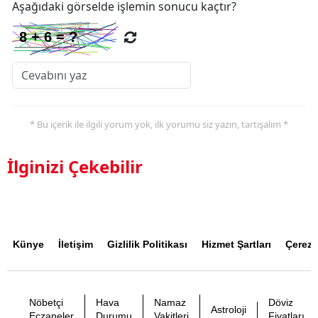
Aşağıdaki görselde işlemin sonucu kaçtır?
* Bu içerik ile ilgili yorum yok, ilk yorumu siz yazın, tartışalım *
İlginizi Çekebilir
Künye
İletişim
Gizlilik Politikası
Hizmet Şartları
Çerez P
Nöbetçi
Hava
Namaz
Döviz
Astroloji
Eczaneler
Durumu
Vakitleri
Fiyatları