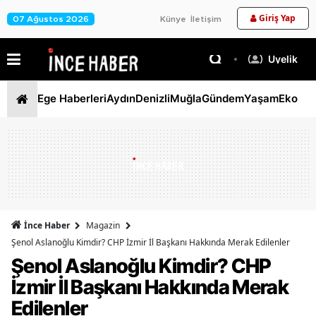
Giriş Yap
07 Ağustos 2026
Künye
İletişim
Üyelik
Ege Haberleri
Aydın
Denizli
Muğla
Gündem
Yaşam
Ekono
İnce Haber
Magazin
Şenol Aslanoğlu Kimdir? CHP İzmir İl Başkanı Hakkında Merak Edilenler
Şenol Aslanoğlu Kimdir? CHP
İzmir İl Başkanı Hakkında Merak
Edilenler