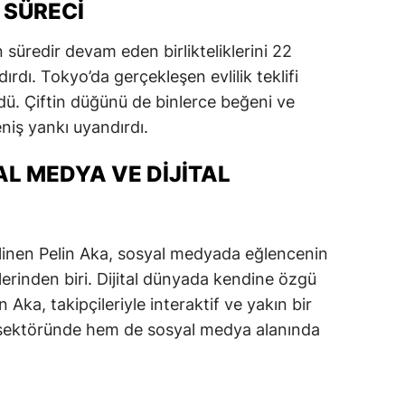
K SÜRECI
süredir devam eden birlikteliklerini 22
dırdı. Tokyo’da gerçekleşen evlilik teklifi
ü. Çiftin düğünü de binlerce beğeni ve
niş yankı uyandırdı.
AL MEDYA VE DIJITAL
 bilinen Pelin Aka, sosyal medyada eğlencenin
lerinden biri. Dijital dünyada kendine özgü
n Aka, takipçileriyle interaktif ve yakın bir
 sektöründe hem de sosyal medya alanında