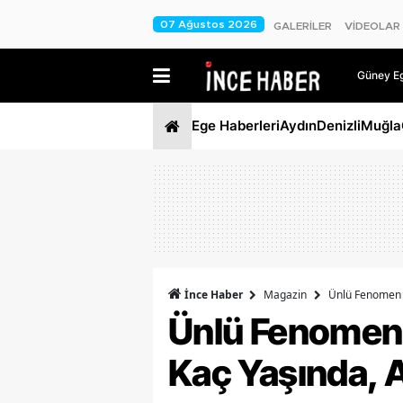
07 Ağustos 2026
GALERİLER
VİDEOLAR
Güney Ege
Ege Haberleri
Aydın
Denizli
Muğla
İnce Haber
Magazin
Ünlü Fenomen Ş
Ünlü Fenomen 
Kaç Yaşında, A