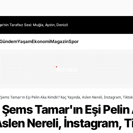
’nin Tarafsız Sesi: Muğla, Aydın, Denizli
Gündem
Yaşam
Ekonomi
Magazin
Spor
ems Tamar'ın Eşi Pelin Aka Kimdir? Kaç Yaşında, Aslen Nereli, İnstagram, Tiktok
Şems Tamar'ın Eşi Pelin
slen Nereli, İnstagram, T