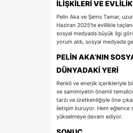
İLIŞKILERI VE EVLILI
Pelin Aka ve Şems Tamar, uzun 
Haziran 2025’te evlilikle taçlan
sosyal medyada büyük ilgi görd
yorum aldı, sosyal medyada ge
PELIN AKA’NIN SOSY
DÜNYADAKI YERI
Renkli ve enerjik içerikleriyle
ve samimiyetin önemli temsilci
tarzı ve üretkenliğiyle öne çıka
iletişim kuruyor. Hem eğlence
yükselmeye devam ediyor.
SONUÇ