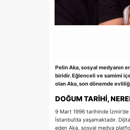
Pelin Aka, sosyal medyanın e
biridir. Eğlenceli ve samimi içe
olan Aka, son dönemde evlil
DOĞUM TARIHI, NERE
9 Mart 1996 tarihinde İzmir’d
İstanbul’da yaşamaktadır. Dijita
eden Aka, sosyal medya platfo