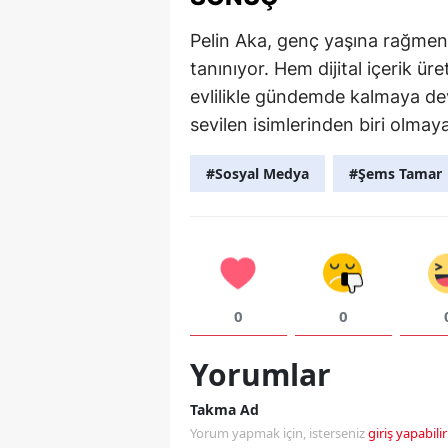
Pelin Aka, genç yaşına rağmen 
tanınıyor. Hem dijital içerik ür
evlilikle gündemde kalmaya d
sevilen isimlerinden biri olma
#Sosyal Medya
#Şems Tamar
0
0
Yorumlar
Takma Ad
Yorum yapmak için, isterseniz
giriş yapabilir