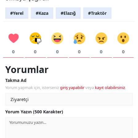
#Yerel
#Kaza
#Elazığ
#Traktör
0
0
0
0
0
0
Yorumlar
Takma Ad
Yorum yapmak için, isterseniz
giriş yapabilir
veya
kayıt olabilirsiniz
.
Yorum Yazın (500 Karakter)