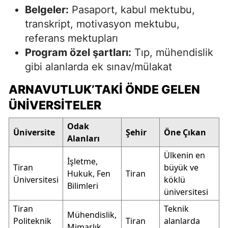
Belgeler:
Pasaport, kabul mektubu,
transkript, motivasyon mektubu,
referans mektupları
Program özel şartları:
Tıp, mühendislik
gibi alanlarda ek sınav/mülakat
ARNAVUTLUK’TAKI ÖNDE GELEN
ÜNIVERSITELER
Odak
Üniversite
Şehir
Öne Çıkan
Alanları
Ülkenin en
İşletme,
Tiran
büyük ve
Hukuk, Fen
Tiran
Üniversitesi
köklü
Bilimleri
üniversitesi
Tiran
Teknik
Mühendislik,
Politeknik
Tiran
alanlarda
Mimarlık