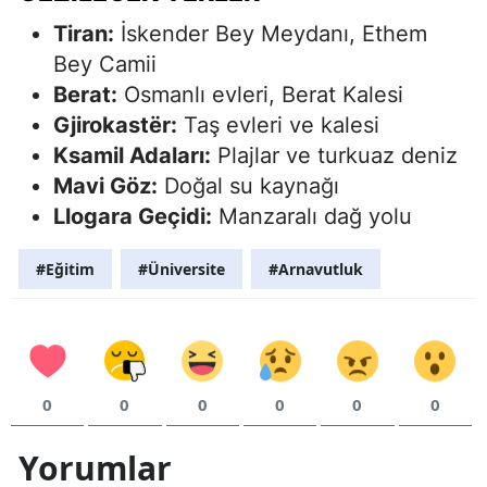
Tiran:
İskender Bey Meydanı, Ethem
Bey Camii
Berat:
Osmanlı evleri, Berat Kalesi
Gjirokastër:
Taş evleri ve kalesi
Ksamil Adaları:
Plajlar ve turkuaz deniz
Mavi Göz:
Doğal su kaynağı
Llogara Geçidi:
Manzaralı dağ yolu
#Eğitim
#Üniversite
#Arnavutluk
0
0
0
0
0
0
Yorumlar