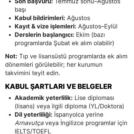
Son başvuru:
Temmuz sonu–Ağustos
başı
Kabul bildirimleri:
Ağustos
Kayıt & vize işlemleri:
Ağustos–Eylül
Derslerin başlangıcı:
Ekim
(bazı
programlarda Şubat ek alım olabilir)
Not:
Tıp ve lisansüstü programlarda ek alım
dönemleri görülebilir; her kurumun
takvimini teyit edin.
KABUL ŞARTLARI VE BELGELER
Akademik yeterlilik:
Lise diploması
(lisans) veya ilgili diploma (YL/Doktora)
Dil yeterliliği:
İspanyolca yerine
Arnavutça
veya İngilizce programlar için
IELTS/TOEFL