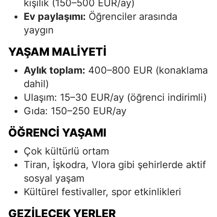
kişilik (150–500 EUR/ay)
Ev paylaşımı:
Öğrenciler arasında
yaygın
YAŞAM MALIYETI
Aylık toplam:
400–800 EUR (konaklama
dahil)
Ulaşım: 15–30 EUR/ay (öğrenci indirimli)
Gıda: 150–250 EUR/ay
ÖĞRENCI YAŞAMI
Çok kültürlü ortam
Tiran, İşkodra, Vlora gibi şehirlerde aktif
sosyal yaşam
Kültürel festivaller, spor etkinlikleri
GEZILECEK YERLER