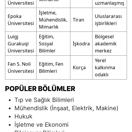
Üniversitesi
uzmanlaşmış
İşletme,
Epoka
Uluslararası
Mühendislik,
Tiran
Üniversitesi
işbirlikleri
Mimarlık
Luigj
Eğitim,
Bölgesel
Gurakuqi
Sosyal
İşkodra
akademik
Üniversitesi
Bilimler
merkez
Yerel
Fan S. Noli
Eğitim, Fen
Korça
kalkınma
Üniversitesi
Bilimleri
odaklı
POPÜLER BÖLÜMLER
Tıp ve Sağlık Bilimleri
Mühendislik (İnşaat, Elektrik, Makine)
Hukuk
İşletme ve Ekonomi