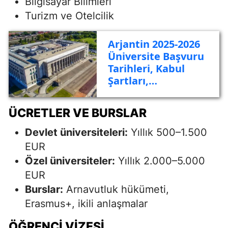
Bilgisayar Bilimleri
Turizm ve Otelcilik
Arjantin 2025-2026
Üniversite Başvuru
Tarihleri, Kabul
Şartları,
Üniversiteler, Vize,
Konaklama, Yaşam
ÜCRETLER VE BURSLAR
Maliyeti ve
Gezilecek Yerler
Devlet üniversiteleri:
Yıllık 500–1.500
EUR
Özel üniversiteler:
Yıllık 2.000–5.000
EUR
Burslar:
Arnavutluk hükümeti,
Erasmus+, ikili anlaşmalar
ÖĞRENCI VIZESI