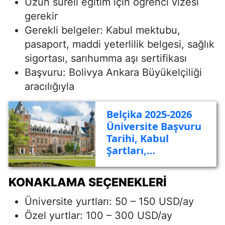
Uzun süreli eğitim için öğrenci vizesi
gerekir
Gerekli belgeler: Kabul mektubu,
pasaport, maddi yeterlilik belgesi, sağlık
sigortası, sarıhumma aşı sertifikası
Başvuru: Bolivya Ankara Büyükelçiliği
aracılığıyla
Belçika 2025-2026
Üniversite Başvuru
Tarihi, Kabul
Şartları,
Üniversiteler,
Bölümler, Vize,
KONAKLAMA SEÇENEKLERI
Konaklama, Yaşam
Maliyeti ve
Üniversite yurtları: 50 – 150 USD/ay
Gezilecek Yerler
Özel yurtlar: 100 – 300 USD/ay