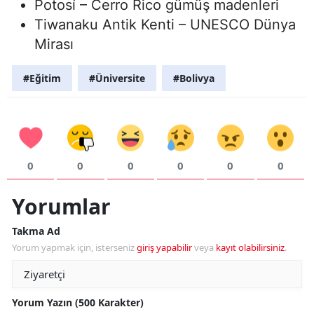
Potosí – Cerro Rico gümüş madenleri
Tiwanaku Antik Kenti – UNESCO Dünya
Mirası
#Eğitim
#Üniversite
#Bolivya
0
0
0
0
0
0
Yorumlar
Takma Ad
Yorum yapmak için, isterseniz
giriş yapabilir
veya
kayıt olabilirsiniz
.
Yorum Yazın (500 Karakter)