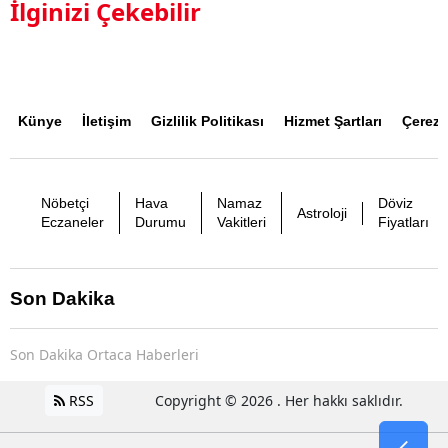
İlginizi Çekebilir
Künye
İletişim
Gizlilik Politikası
Hizmet Şartları
Çerez P
Nöbetçi
Hava
Namaz
Döviz
Astroloji
Eczaneler
Durumu
Vakitleri
Fiyatları
Son Dakika
Son Dakika Ortaca Haberleri
RSS
Copyright © 2026 . Her hakkı saklıdır.