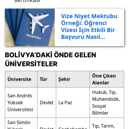
Vize Niyet Mektubu
Örneği: Öğrenci
Vizesi İçin Etkili Bir
Başvuru Nasıl
Yazılır?
BOLIVYA’DAKI ÖNDE GELEN
ÜNIVERSITELER
Öne Çıkan
Üniversite
Tür
Şehir
Alanlar
Hukuk, Tıp,
San Andrés
Mühendislik,
Yüksek
Devlet
La Paz
Sosyal
Üniversitesi
Bilimler
San Simón
Tıp, Tarım,