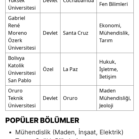
Yüksek
Devlet
Cochabamba
Fen Bilimleri
Üniversitesi
Gabriel
René
Ekonomi,
Moreno
Devlet
Santa Cruz
Mühendislik,
Özerk
Tarım
Üniversitesi
Bolivya
Hukuk,
Katolik
Özel
La Paz
İşletme,
Üniversitesi
İletişim
San Pablo
Oruro
Maden
Teknik
Devlet
Oruro
Mühendisliği,
Üniversitesi
Jeoloji
POPÜLER BÖLÜMLER
Mühendislik (Maden, İnşaat, Elektrik)