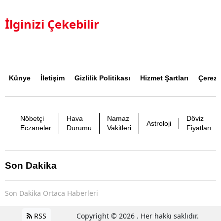
İlginizi Çekebilir
Künye
İletişim
Gizlilik Politikası
Hizmet Şartları
Çerez P
Nöbetçi
Hava
Namaz
Döviz
Astroloji
Eczaneler
Durumu
Vakitleri
Fiyatları
Son Dakika
Son Dakika Ortaca Haberleri
RSS
Copyright © 2026 . Her hakkı saklıdır.