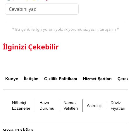
* Bu içerik ile ilgili yorum yok, ilk yorumu siz yazın, tartışalım *
İlginizi Çekebilir
Künye
İletişim
Gizlilik Politikası
Hizmet Şartları
Çerez P
Nöbetçi
Hava
Namaz
Döviz
Astroloji
Eczaneler
Durumu
Vakitleri
Fiyatları
Son Dakika