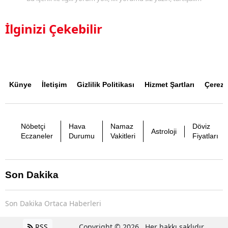
İlginizi Çekebilir
Künye
İletişim
Gizlilik Politikası
Hizmet Şartları
Çerez P
Nöbetçi
Hava
Namaz
Döviz
Astroloji
Eczaneler
Durumu
Vakitleri
Fiyatları
Son Dakika
Son Dakika Ortaca Haberleri
RSS
Copyright © 2026 . Her hakkı saklıdır.