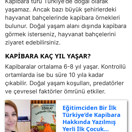
Kapibara türü Türkiye’de doğal olarak
yaşamaz. Ancak bazı büyük şehirlerdeki
hayvanat bahçelerinde kapibara örnekleri
bulunur. Doğal yaşam alanı dışında kapibara
görmek isterseniz, hayvanat bahçelerini
ziyaret edebilirsiniz.
KAPIBARA KAÇ YIL YAŞAR?
Kapibaralar ortalama 6-8 yıl yaşar. Kontrollü
ortamlarda ise bu süre 10 yıla kadar
çıkabilir. Doğal yaşam koşulları, predatörler
ve çevresel faktörler ömrünü etkiler.
Eğitimciden Bir İlk
Türkiye’de Kapibara
Hakkında Yazılmış
Yerli İlk Çocuk