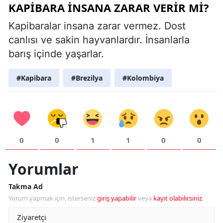
KAPIBARA İNSANA ZARAR VERIR MI?
Kapibaralar insana zarar vermez. Dost
canlısı ve sakin hayvanlardır. İnsanlarla
barış içinde yaşarlar.
#Kapibara
#Brezilya
#Kolombiya
0
0
1
1
0
0
Yorumlar
Takma Ad
Yorum yapmak için, isterseniz
giriş yapabilir
veya
kayıt olabilirsiniz
.