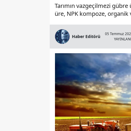
Tarımın vazgeçilmezi gübre ür
üre, NPK kompoze, organik ve
05 Temmuz 2025
Haber Editörü
YAYINLA
Çivril Gümüşsu'da Feci Çar
Yaralı Var