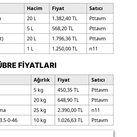
Hacim
Fiyat
Satıcı
n
20 L
1.382,40 TL
Pttavm
5 L
568,20 TL
Pttavm
t)
20 L
1.796,36 TL
Pttavm
1 L
1.250,00 TL
n11
BRE FIYATLARI
Ağırlık
Fiyat
Satıcı
5 kg
450,35 TL
Pttavm
20 kg
648,90 TL
Pttavm
ama
25 kg
2.390,00 TL
n11
3.5-0-46
10 kg
1.026,63 TL
Pttavm