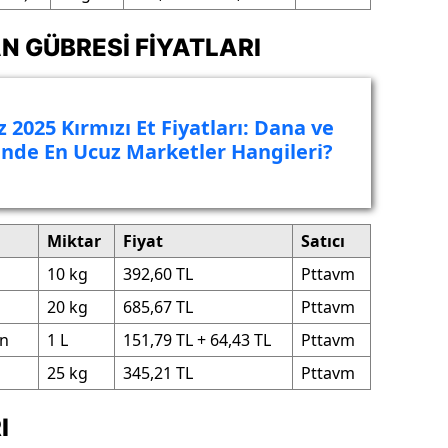
N GÜBRESI FIYATLARI
2025 Kırmızı Et Fiyatları: Dana ve
inde En Ucuz Marketler Hangileri?
Miktar
Fiyat
Satıcı
10 kg
392,60 TL
Pttavm
20 kg
685,67 TL
Pttavm
an
1 L
151,79 TL + 64,43 TL
Pttavm
25 kg
345,21 TL
Pttavm
I