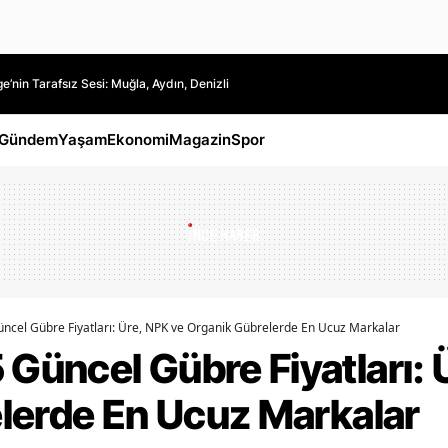
’nin Tarafsız Sesi: Muğla, Aydın, Denizli
Gündem
Yaşam
Ekonomi
Magazin
Spor
cel Gübre Fiyatları: Üre, NPK ve Organik Gübrelerde En Ucuz Markalar
üncel Gübre Fiyatları: 
lerde En Ucuz Markalar