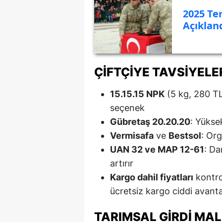
2025 Te
Açıkland
ÇIFTÇIYE TAVSIYELE
15.15.15 NPK
(5 kg, 280 TL
seçenek
Gübretaş 20.20.20
: Yüksek
Vermisafa
ve
Bestsol
: Org
UAN 32 ve MAP 12-61
: Da
artırır
Kargo dahil fiyatları
kontro
ücretsiz kargo ciddi avanta
TARIMSAL GIRDI MAL