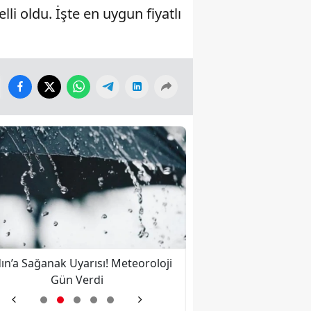
li oldu. İşte en uygun fiyatlı
ın’a Sağanak Uyarısı! Meteoroloji
Nazilli’ye İkinci Kez 
Gün Verdi
Bulut Kalbine