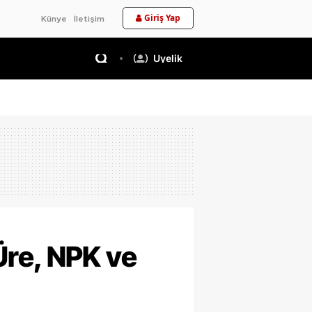
Giriş Yap
Künye
İletişim
Üyelik
Üre, NPK ve