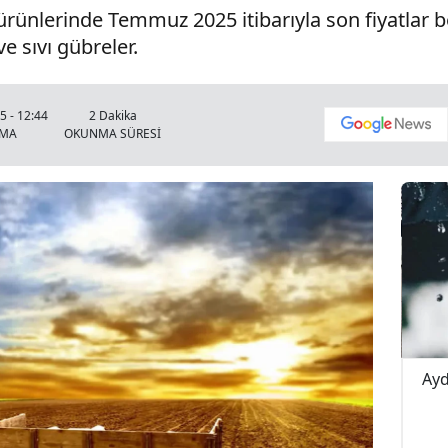
ünlerinde Temmuz 2025 itibarıyla son fiyatlar bel
 sıvı gübreler.
 - 12:44
2 Dakika
NMA
OKUNMA SÜRESİ
pışma! 4
Buldan Karayolunda Korkutan Kaza!
Ayd
Yağış Yolu Kayganlaştırdı