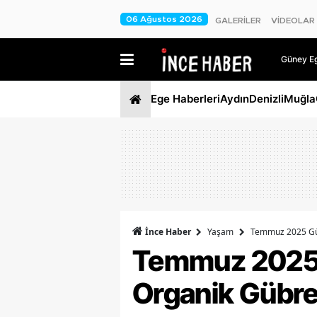
06 Ağustos 2026
GALERİLER
VİDEOLAR
Güney Ege
Ege Haberleri
Aydın
Denizli
Muğla
İnce Haber
Yaşam
Temmuz 2025 Gün
Temmuz 2025 G
Organik Gübre