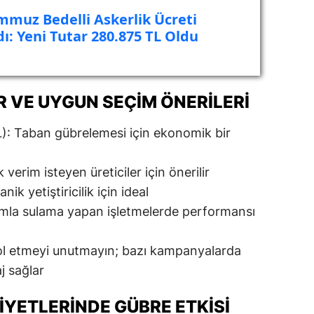
mmuz Bedelli Askerlik Ücreti
ı: Yeni Tutar 280.875 TL Oldu
R VE UYGUN SEÇIM ÖNERILERI
): Taban gübrelemesi için ekonomik bir
 verim isteyen üreticiler için önerilir
anik yetiştiricilik için ideal
mla sulama yapan işletmelerde performansı
l etmeyi unutmayın; bazı kampanyalarda
j sağlar
IYETLERINDE GÜBRE ETKISI