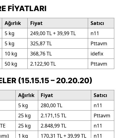
E FIYATLARI
Ağırlık
Fiyat
Satıcı
5 kg
249,00 TL + 39,99 TL
n11
5 kg
325,87 TL
Pttavm
10 kg
368,76 TL
idefix
50 kg
2.122,90 TL
Pttavm
R (15.15.15 – 20.20.20)
Ağırlık
Fiyat
Satıcı
5 kg
280,00 TL
n11
25 kg
2.171,15 TL
Pttavm
+TE
25 kg
2.848,99 TL
n11
ımı)
1 kg
170,31 TL + 39,99 TL
n11