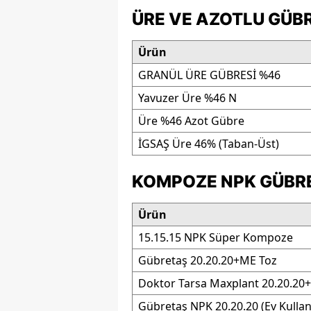
ÜRE VE AZOTLU GÜBR
Ürün
GRANÜL ÜRE GÜBRESİ %46
Yavuzer Üre %46 N
Üre %46 Azot Gübre
İGSAŞ Üre 46% (Taban-Üst)
KOMPOZE NPK GÜBRELE
Ürün
15.15.15 NPK Süper Kompoze
Gübretaş 20.20.20+ME Toz
Doktor Tarsa Maxplant 20.20.20
Gübretaş NPK 20.20.20 (Ev Kullan