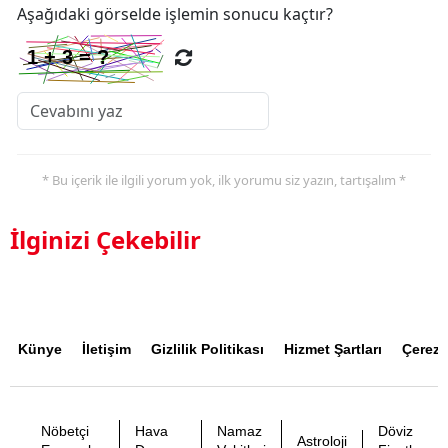
Aşağıdaki görselde işlemin sonucu kaçtır?
* Bu içerik ile ilgili yorum yok, ilk yorumu siz yazın, tartışalım *
İlginizi Çekebilir
Künye
İletişim
Gizlilik Politikası
Hizmet Şartları
Çerez P
Nöbetçi
Hava
Namaz
Döviz
Astroloji