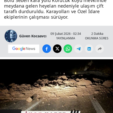
Bolu Seben kara yolu Korucuk köyü mevkiinde
meydana gelen heyelan nedeniyle ulaşım çift
taraflı durduruldu. Karayolları ve Özel İdare
ekiplerinin çalışması sürüyor.
09 Şubat 2026 - 02:34
2 Dakika
Güven Kocaavcı
YAYINLANMA
OKUNMA SÜRESİ