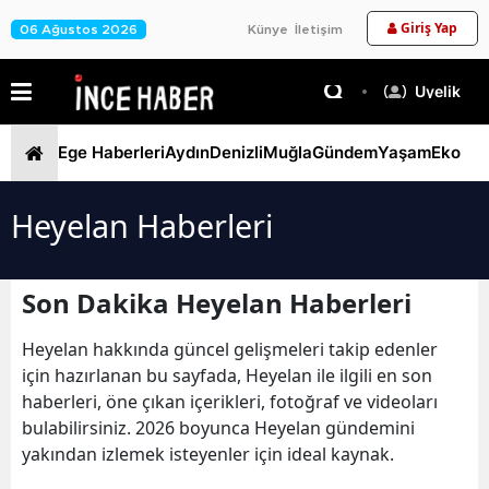
Giriş Yap
06 Ağustos 2026
Künye
İletişim
Üyelik
Ege Haberleri
Aydın
Denizli
Muğla
Gündem
Yaşam
Ekono
Heyelan Haberleri
Son Dakika Heyelan Haberleri
Heyelan hakkında güncel gelişmeleri takip edenler
için hazırlanan bu sayfada, Heyelan ile ilgili en son
haberleri, öne çıkan içerikleri, fotoğraf ve videoları
bulabilirsiniz. 2026 boyunca Heyelan gündemini
yakından izlemek isteyenler için ideal kaynak.