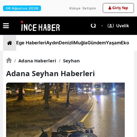
Giriş Yap
08 Ağustos 2026
Künye
İletişim
Üyelik
Ege Haberleri
Aydın
Denizli
Muğla
Gündem
Yaşam
Ekono
/
Adana Haberleri
/
Seyhan
Adana Seyhan Haberleri