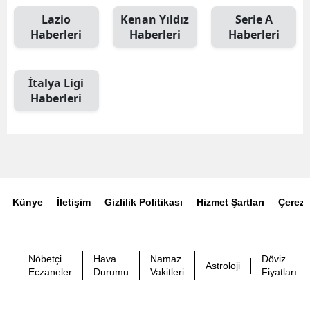
Lazio
Kenan Yıldız
Serie A
Haberleri
Haberleri
Haberleri
İtalya Ligi
Haberleri
Künye
İletişim
Gizlilik Politikası
Hizmet Şartları
Çerez P
Nöbetçi
Hava
Namaz
Döviz
Astroloji
Eczaneler
Durumu
Vakitleri
Fiyatları