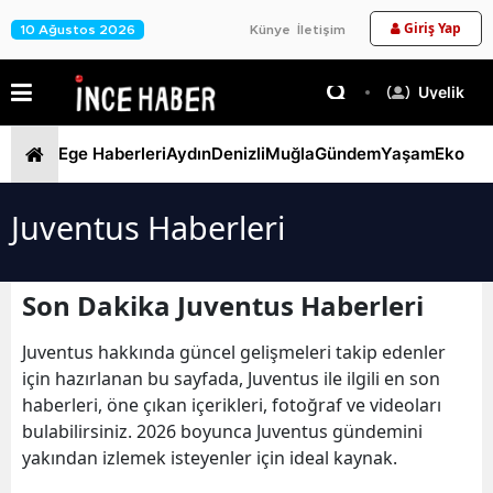
Giriş Yap
10 Ağustos 2026
Künye
İletişim
Üyelik
Ege Haberleri
Aydın
Denizli
Muğla
Gündem
Yaşam
Ekono
Juventus Haberleri
Son Dakika Juventus Haberleri
Juventus hakkında güncel gelişmeleri takip edenler
için hazırlanan bu sayfada, Juventus ile ilgili en son
haberleri, öne çıkan içerikleri, fotoğraf ve videoları
bulabilirsiniz. 2026 boyunca Juventus gündemini
yakından izlemek isteyenler için ideal kaynak.