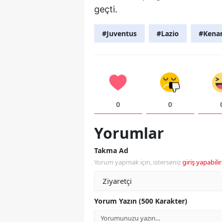
geçti.
#Juventus
#Lazio
#Kenan
0
0
Yorumlar
Takma Ad
Yorum yapmak için, isterseniz
giriş yapabilir
Yorum Yazın (500 Karakter)