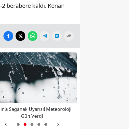
2-2 berabere kaldı. Kenan
ın’a Sağanak Uyarısı! Meteoroloji
Nazilli’ye İkinci Kez 
Gün Verdi
Bulut Kalbine