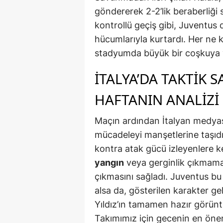
göndererek 2-2’lik beraberliği 
kontrollü geçiş gibi, Juventus
hücumlarıyla kurtardı. Her ne 
stadyumda büyük bir coşkuya y
İTALYA’DA TAKTIK S
HAFTANIN ANALIZI
Maçın ardından İtalyan medyası
mücadeleyi manşetlerine taşıdı
kontra atak gücü izleyenlere ke
yangın
veya gerginlik çıkmamas
çıkmasını sağladı. Juventus bu
alsa da, gösterilen karakter ge
Yıldız’ın tamamen hazır görün
Takımımız için gecenin en önem