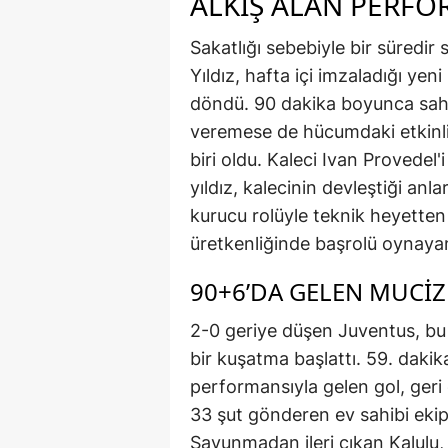
ALKIŞ ALAN PERF
Sakatlığı sebebiyle bir süredi
Yıldız, hafta içi imzaladığı yen
döndü. 90 dakika boyunca sah
veremese de hücumdaki etkinli
biri oldu. Kaleci Ivan Provedel'
yıldız, kalecinin devleştiği an
kurucu rolüyle teknik heyette
üretkenliğinde başrolü oynayan
90+6’DA GELEN MUCIZ
2-0 geriye düşen Juventus, bu
bir kuşatma başlattı. 59. dak
performansıyla gelen gol, geri 
33 şut gönderen ev sahibi ekip
Savunmadan ileri çıkan Kalulu