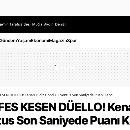
’nin Tarafsız Sesi: Muğla, Aydın, Denizli
Gündem
Yaşam
Ekonomi
Magazin
Spor
ESEN DÜELLO! Kenan Yıldız Döndü, Juventus Son Saniyede Puanı Kaptı
FES KESEN DÜELLO! Kena
us Son Saniyede Puanı K