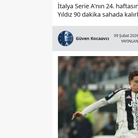
İtalya Serie A'nın 24. haftas
Yıldız 90 dakika sahada kalı
09 Şubat 2026
Güven Kocaavcı
YAYINLA
Çivril Gümüşsu'da Feci Çar
Yaralı Var