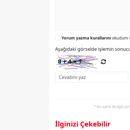
Yorum yazma kurallarını
okudum v
Aşağıdaki görselde işlemin sonucu
* Bu içerik ile ilgili 
İlginizi Çekebilir