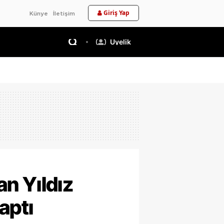
Giriş Yap
Künye
İletişim
Üyelik
n Yıldız
aptı