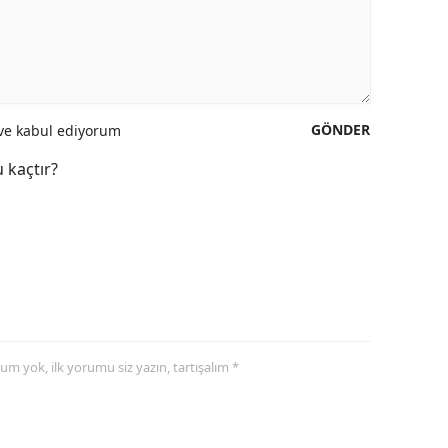
GÖNDER
e kabul ediyorum
 kaçtır?
yorum yok, ilk yorumu siz yazın, tartışalım *