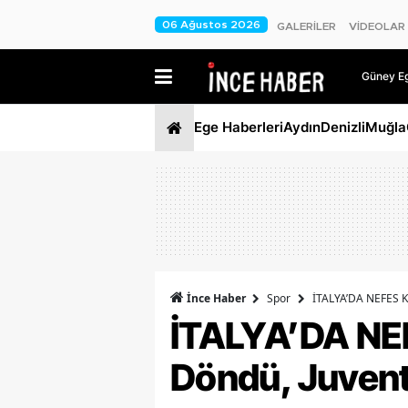
06 Ağustos 2026
GALERİLER
VİDEOLAR
Güney Ege
Ege Haberleri
Aydın
Denizli
Muğla
İnce Haber
Spor
İTALYA’DA NEFES K
İTALYA’DA NE
Döndü, Juvent