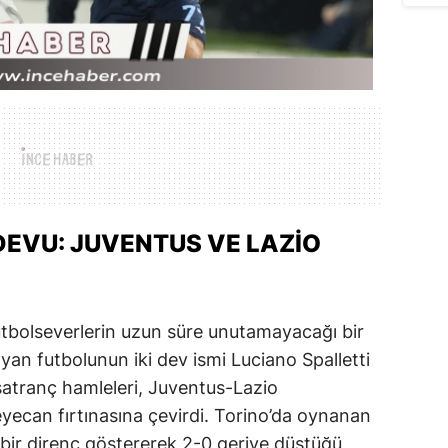
DEVU: JUVENTUS VE LAZIO
 futbolseverlerin uzun süre unutamayacağı bir
lyan futbolunun iki dev ismi Luciano Spalletti
 satranç hamleleri, Juventus-Lazio
yecan fırtınasına çevirdi. Torino’da oynanan
bir direnç göstererek 2-0 geriye düştüğü