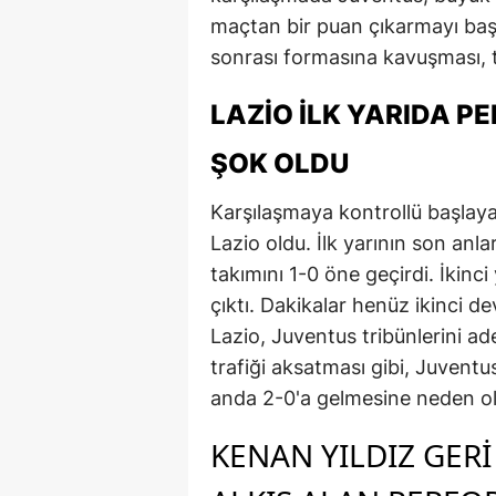
maçtan bir puan çıkarmayı başard
sonrası formasına kavuşması, t
LAZIO İLK YARIDA P
ŞOK OLDU
Karşılaşmaya kontrollü başlaya
Lazio oldu. İlk yarının son anla
takımını 1-0 öne geçirdi. İkin
çıktı. Dakikalar henüz ikinci de
Lazio, Juventus tribünlerini a
trafiği aksatması gibi, Juvent
anda 2-0'a gelmesine neden o
KENAN YILDIZ GERI