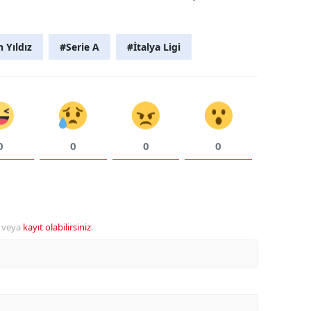
 Yıldız
#Serie A
#İtalya Ligi
0
0
0
0
veya
kayıt olabilirsiniz
.