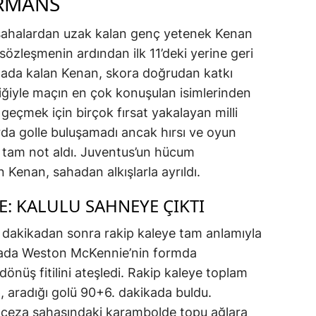
ORMANS
r sahalardan uzak kalan genç yetenek Kenan
i sözleşmenin ardından ilk 11’deki yerine geri
ada kalan Kenan, skora doğrudan katkı
ğiyle maçın en çok konuşulan isimlerinden
i geçmek için birçok fırsat yakalayan milli
larda golle buluşamadı ancak hırsı ve oyun
n tam not aldı. Juventus’un hücum
 Kenan, sahadan alkışlarla ayrıldı.
E: KALULU SAHNEYE ÇIKTI
 dakikadan sonra rakip kaleye tam anlamıyla
ikada Weston McKennie’nin formda
dönüş fitilini ateşledi. Rakip kaleye toplam
, aradığı golü 90+6. dakikada buldu.
, ceza sahasındaki karambolde topu ağlara