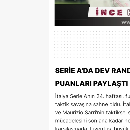
SERIE A'DA DEV RAN
PUANLARI PAYLAŞTI
İtalya Serie A’nın 24. haftası,
taktik savaşına sahne oldu. İta
ve Maurizio Sarri’nin taktiksel
mücadelesini son ana kadar he
karşılaşmada Juventus, büyük 