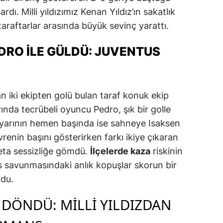
ı. Milli yıldızımız Kenan Yıldız’ın sakatlık
araftarlar arasında büyük sevinç yarattı.
EDRO ILE GÜLDÜ: JUVENTUS
n iki ekipten golü bulan taraf konuk ekip
rında tecrübeli oyuncu Pedro, şık bir golle
ci yarının hemen başında ise sahneye Isaksen
vrenin başını gösterirken farkı ikiye çıkaran
deta sessizliğe gömdü.
İlçelerde kaza
riskinin
us savunmasındaki anlık kopuşlar skorun bir
ldu.
 DÖNDÜ: MILLI YILDIZDAN