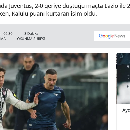
ında Juventus, 2-0 geriye düştüğü maçta Lazio ile 
rken, Kalulu puanı kurtaran isim oldu.
 - 02:30
3 Dakika
NMA
OKUNMA SÜRESİ
pışma! 4
Buldan Karayolunda Korkutan Kaza!
Ayd
Yağış Yolu Kayganlaştırdı