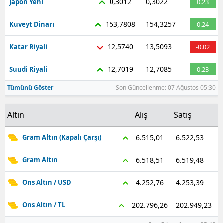
0,3012
0,3022
Japon Yeni
0.23
153,7808
154,3257
Kuveyt Dinarı
0.24
12,5740
13,5093
Katar Riyali
-0.02
12,7019
12,7085
Suudi Riyali
0.23
Tümünü Göster
Son Güncellenme: 07 Ağustos 05:30
Altın
Alış
Satış
6.522,53
6.515,01
Gram Altın (Kapalı Çarşı)
6.519,48
6.518,51
Gram Altın
4.253,39
4.252,76
Ons Altın / USD
202.949,23
202.796,26
Ons Altın / TL