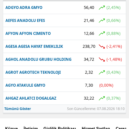
56,40
(2,45%)
ADGYO ADRA GMYO
21,46
(0,66%)
AEFES ANADOLU EFES
12,66
(0,88%)
AFYON AFYON CIMENTO
238,70
(-2,41%)
AGESA AGESA HAYAT EMEKLILIK
34,72
(-1,48%)
AGHOL ANADOLU GRUBU HOLDING
2,32
(0,43%)
AGROT AGROTECH TEKNOLOJI
7,30
(0,00%)
AGYO ATAKULE GMYO
32,22
(0,37%)
AHGAZ AHLATCI DOGALGAZ
Tümünü Göster
Son Güncellenme: 07.08.2026 18:10
Künye
İletişim
Gizlilik Politikası
Hizmet Şartları
Çerez P