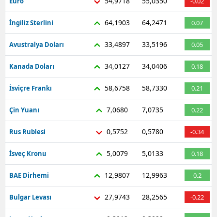
54,9718
55,0350
Euro
-0.02
64,1903
64,2471
İngiliz Sterlini
0.07
33,4897
33,5196
Avustralya Doları
0.05
34,0127
34,0406
Kanada Doları
0.18
58,6758
58,7330
İsviçre Frankı
0.21
7,0680
7,0735
Çin Yuanı
0.22
0,5752
0,5780
Rus Rublesi
-0.34
5,0079
5,0133
İsveç Kronu
0.18
12,9807
12,9963
BAE Dirhemi
0.2
27,9743
28,2565
Bulgar Levası
-0.22