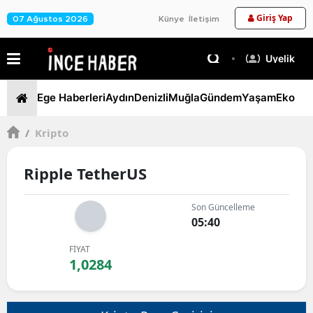
Giriş Yap
07 Ağustos 2026
Künye
İletişim
Üyelik
Ege Haberleri
Aydın
Denizli
Muğla
Gündem
Yaşam
Ekono
/
Kripto
Ripple TetherUS
Son Güncelleme
05:40
FİYAT
1,0284