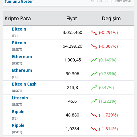
Son Güncellenme: 05:40
Tümünü Göster
Kripto Para
Fiyat
Değişim
Bitcoin
3.055.460
(-0.291%)
(TL)
Bitcoin
64.299,20
(-0.367%)
(USDT)
Ethereum
1.900,45
(0.149%)
(USDT)
Ethereum
90.306
(0.239%)
(TL)
Bitcoin Cash
213,8
(0.47%)
(USDT)
Litecoin
45,6
(1.222%)
(USDT)
Ripple
48,880
(-1.729%)
(TL)
Ripple
1,0284
(-1.814%)
(USDT)