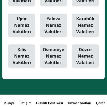
Vakitleri
Vakitleri
Vakitleri
Iğdır
Yalova
Karabük
Namaz
Namaz
Namaz
Vakitleri
Vakitleri
Vakitleri
Kilis
Osmaniye
Düzce
Namaz
Namaz
Namaz
Vakitleri
Vakitleri
Vakitleri
Künye
İletişim
Gizlilik Politikası
Hizmet Şartları
Çerez P