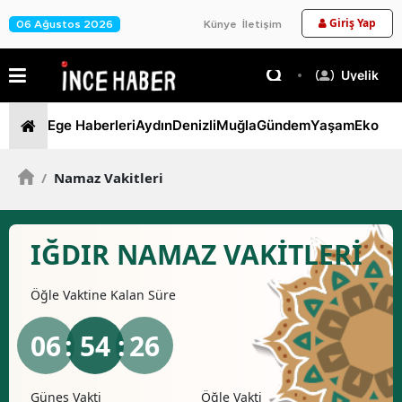
Giriş Yap
06 Ağustos 2026
Künye
İletişim
Üyelik
Ege Haberleri
Aydın
Denizli
Muğla
Gündem
Yaşam
Ekono
/
Namaz Vakitleri
IĞDIR NAMAZ VAKİTLERİ
Öğle
Vaktine Kalan Süre
06
: 54 :
25
Güneş Vakti
Öğle Vakti
İkind