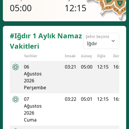
05:00
12:15
16
#Iğdır 1 Aylık Namaz
Şehir Seçiniz
Vakitleri
Tarihler
İmsak
Güneş
Öğle
İkindi
06
03:21
05:00
12:15
16:06
Ağustos
2026
Perşembe
07
03:22
05:01
12:15
16:06
Ağustos
2026
Cuma