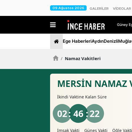
09 Ağustos 2026
GALERİLER
VİDEOLAR
Güney Ege
Ege Haberleri
Aydın
Denizli
Muğla
/
Namaz Vakitleri
MERSIN NAMAZ 
İkindi
Vaktine Kalan Süre
02
: 46 :
21
İmsak Vakti
Güneş Vakti
Öğle Vakt