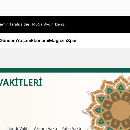
’nin Tarafsız Sesi: Muğla, Aydın, Denizli
Gündem
Yaşam
Ekonomi
Magazin
Spor
VAKİTLERİ
i
İkindi Vakti
Akşam Vakti
Yatsı Vakti