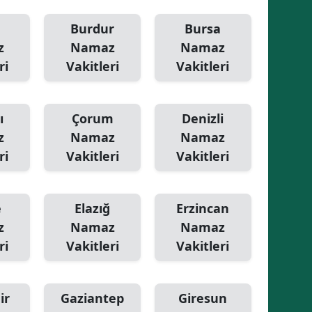
Burdur
Bursa
z
Namaz
Namaz
ri
Vakitleri
Vakitleri
ı
Çorum
Denizli
z
Namaz
Namaz
ri
Vakitleri
Vakitleri
e
Elazığ
Erzincan
z
Namaz
Namaz
ri
Vakitleri
Vakitleri
ir
Gaziantep
Giresun