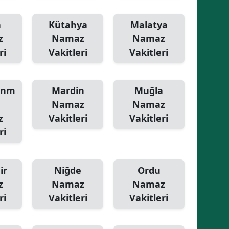
a
Kütahya
Malatya
z
Namaz
Namaz
ri
Vakitleri
Vakitleri
anm
Mardin
Muğla
Namaz
Namaz
z
Vakitleri
Vakitleri
ri
ir
Niğde
Ordu
z
Namaz
Namaz
ri
Vakitleri
Vakitleri