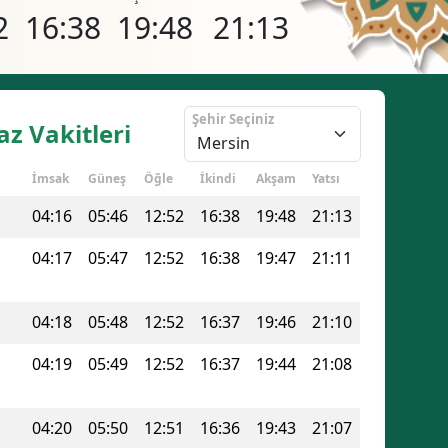
2
16:38
19:48
21:13
Şehir Seçiniz
z Vakitleri
İmsak
Güneş
Öğle
İkindi
Akşam
Yatsı
04:16
05:46
12:52
16:38
19:48
21:13
04:17
05:47
12:52
16:38
19:47
21:11
04:18
05:48
12:52
16:37
19:46
21:10
04:19
05:49
12:52
16:37
19:44
21:08
04:20
05:50
12:51
16:36
19:43
21:07