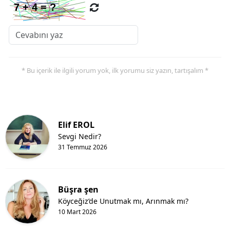
* Bu içerik ile ilgili yorum yok, ilk yorumu siz yazın, tartışalım *
Elif EROL
Sevgi Nedir?
31 Temmuz 2026
Büşra şen
Köyceğiz’de Unutmak mı, Arınmak mı?
10 Mart 2026