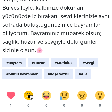
Bu vesileyle; kalbinize dokunan,
yüzünüzde iz bırakan, sevdiklerinizle aynı
sofrada buluştuğunuz nice bayramlar
diliyorum. Bayramınız mübarek olsun;
sağlık, huzur ve sevgiyle dolu günler
sizinle olsun.🌸
#Bayram
#Huzur
#Mutluluk
#Sevgi
#Mutlu Bayramlar
#Köşe yazısı
#Aile
1
0
0
0
0
0