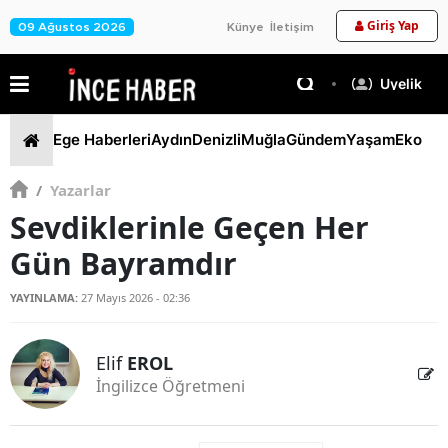
Giriş Yap
09 Ağustos 2026
Künye
İletişim
Üyelik
Ege Haberleri
Aydın
Denizli
Muğla
Gündem
Yaşam
Ekono
/
Yazarlar
Sevdiklerinle Geçen Her
Gün Bayramdır
YAYINLAMA:
27 Mayıs 2026 - 02:36
Elif
EROL
İngilizce Öğretmeni