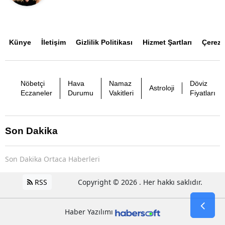
Künye
İletişim
Gizlilik Politikası
Hizmet Şartları
Çerez P
Nöbetçi
Hava
Namaz
Döviz
Astroloji
Eczaneler
Durumu
Vakitleri
Fiyatları
Son Dakika
Son Dakika Ortaca Haberleri
RSS
Copyright © 2026 . Her hakkı saklıdır.
Haber Yazılımı